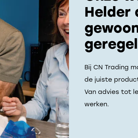
Helder 
gewoon
gerege
Bij CN Trading m
de juiste produc
Van advies tot le
werken.