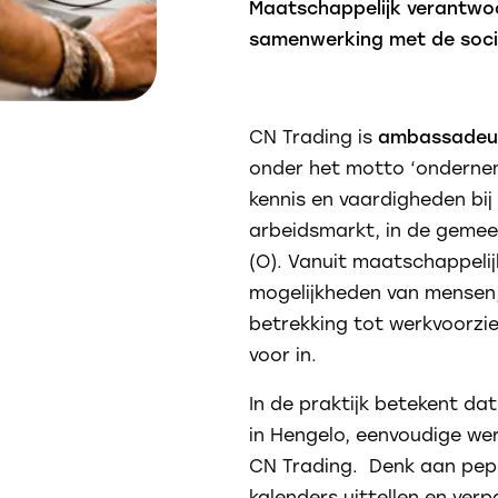
Maatschappelijk verantwo
samenwerking met de soci
CN Trading is
ambassadeur 
onder het motto ‘onderne
kennis en vaardigheden bi
arbeidsmarkt, in de gemee
(O). Vanuit maatschappelij
mogelijkheden van mensen;
betrekking tot werkvoorzi
voor in.
In de praktijk betekent da
in Hengelo, eenvoudige we
CN Trading. Denk aan pepe
kalenders uittellen en ver