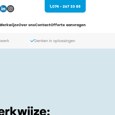
074 - 267 33 85
Werkwijze
Over ons
Contact
Offerte aanvragen
lwerk
Denken in oplossingen
rkwijze: