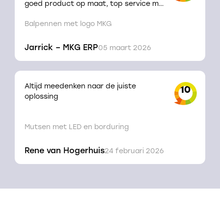
goed product op maat, top service met
snelle levering, een echte aanrader!
Balpennen met logo MKG
Jarrick – MKG ERP
05 maart 2026
Altijd meedenken naar de juiste
10
oplossing
Mutsen met LED en borduring
Rene van Hogerhuis
24 februari 2026